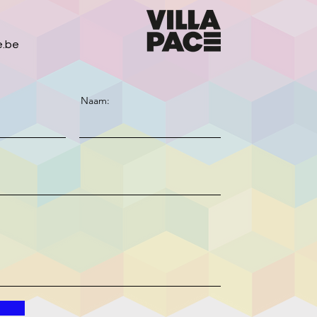
e.be
Naam: