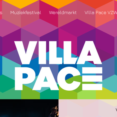
s
Muziekfestival
Wereldmarkt
Villa Pace VZ