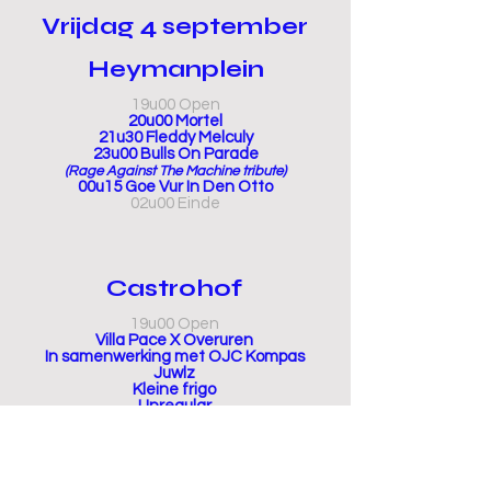
Vrijdag 4 september
Heymanplein
19u00 Open
20u00 Mortel
21u30 Fleddy Melculy
23u00 Bulls On Parade
(Rage Against The Machine tribute)
00u15 Goe Vur In Den Otto
02u00 Einde
Castrohof
19u00 Open
Villa Pace X Overuren
In samenwerking met OJC Kompas
Juwlz
Kleine frigo
Unregular
Barqiemoon
Nomari
Anwarr & Charlotte Preckler
02u00 Einde