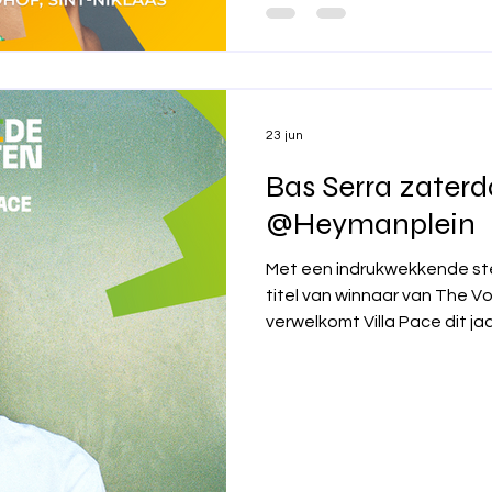
23 jun
Bas Serra zater
@Heymanplein
Met een indrukwekkende st
titel van winnaar van The V
verwelkomt Villa Pace dit ja
Tijdens The Voice wist Bas
de coaches als het publiek t
krachtige performances en zi
overwinning betekende de 
opmerkelijk parcours en vo
veelbelovende muzikale carr