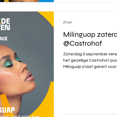
23 jun
Milinguap zater
@Castrohof
Zaterdag 5 september verw
het gezellige Castrohof-podi
Milinguap staat garant voor
grenzen. Met invloeden uit v
genres creëren ze een uniek
luisteren, te ontdekken én
brengt mensen samen en zo
ongedwongen sfeer die perf
setting van het Castrohof. Met meeslepende ritmes,
verrassende melodieën e