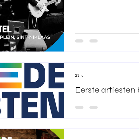
Fleddy Melculy 23:00 - 00:20:
01:40: Goe Vur In Den Otto L
Niklaas Toegang: Zoals alti
23 jun
Eerste artiesten
We zijn verheugd om jullie o
kunnen aankondigen voor Vil
Vredefeesten. Op het Castrohof organiseren we op
vrijdag 4 september, in sa
opnieuw Villa Pace X Overuren! Vanaf 19u00 zor