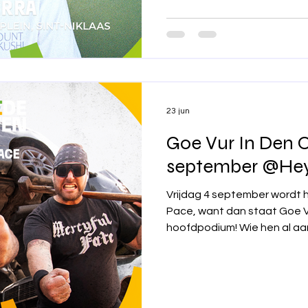
talent, e
23 jun
Goe Vur In Den O
september @He
Vrijdag 4 september wordt h
Pace, want dan staat Goe V
hoofdpodium! Wie hen al aa
verwachten: een flinke dos
de bovenste plank en een se
simpelweg geen optie is. Jong of oud, vooraan aan het
podium of achteraan op het 