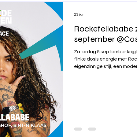
23 jun
Rockefellababe 
september @Cas
Zaterdag 5 september krijg
flinke dosis energie met Ro
eigenzinnige stijl, een mod
podiumprésence die meteen
behoort Rockefellababe to
de nieuwe generatie artiesten. In de unieke setti
het Castrohof belooft dit 
feestje te worden waarbij o
Een kans om een veelbeloven
het werk te zien en je t