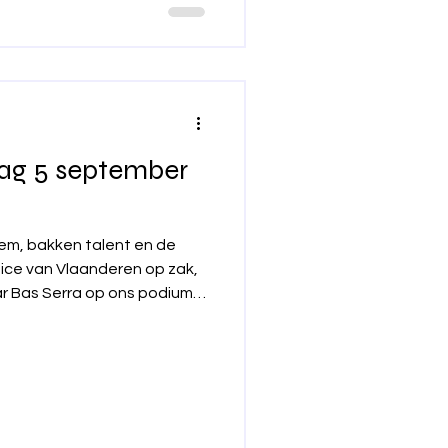
dag 5 september
em, bakken talent en de
oice van Vlaanderen op zak,
ar Bas Serra op ons podium!
 Serra week na week zowel
e overtuigen met zijn
jn unieke stemgeluid. Zijn
bekroning van een
rmde het startschot van een
ière. Wij steunen graag jong