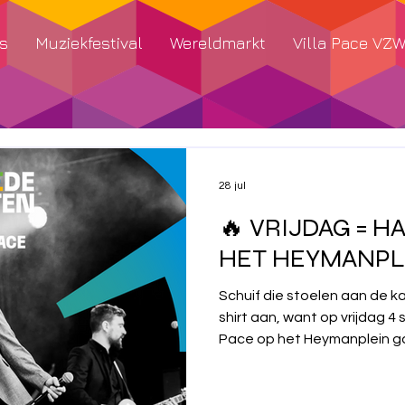
s
Muziekfestival
Wereldmarkt
Villa Pace VZ
28 jul
🔥 VRIJDAG = H
HET HEYMANPLE
Schuif die stoelen aan de k
shirt aan, want op vrijdag 4
Pace op het Heymanplein g
loeiharde riffs en vette moshp
waarmee we het weekend af
Vrijdag (Heymanplein): 20:00 -