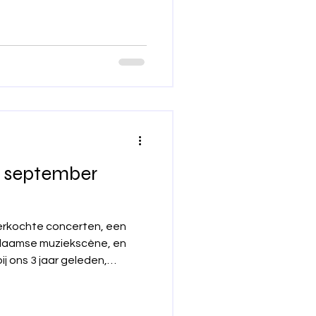
ndert het Heymanplein in
cht een avond vol energie
5 september
verkochte concerten, een
Vlaamse muziekscène, en
 ons 3 jaar geleden,
aar opnieuw Berre op
zijn warme stem, oprechte
op en singer-songwriter