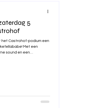
zaterdag 5
trohof
t het Castrohof-podium een
ckefellababe! Met een
erne sound en een
 de aandacht grijpt,
t de opvallende namen van
ng van
weer een gegarandeert
ntdekken centraal staat.
de artiest van dichtbij aan