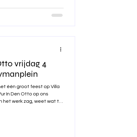
tto vrijdag 4
ymanplein
et één groot feest op Villa
ur In Den Otto op ons
n het werk zag, weet wat te
is ambiance, meezingers van
t waarbij stilstaan
plein: zodra Goe Vur In Den