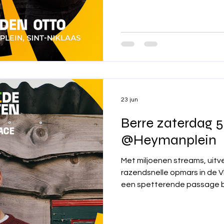
Otto begint te spelen, vera
één grote feestzone. Verwa
en muzi
23 jun
Berre zaterdag 
@Heymanplein
Met miljoenen streams, uit
razendsnelle opmars in de 
een spetterende passage bij
verwelkomt Villa Pace dit j
zaterdag 5 september! Met 
teksten en unieke mix van p