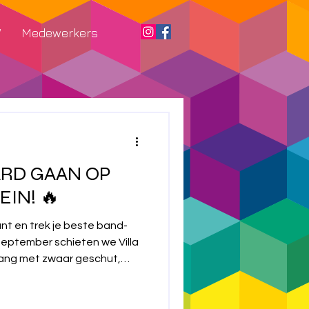
W
Medewerkers
ARD GAAN OP
IN! 🔥
ant en trek je beste band-
 september schieten we Villa
ang met zwaar geschut,
its! Hier is de line-up
trappen: Uurrooster
 21:00: Mortel 21:30 - 22:30: