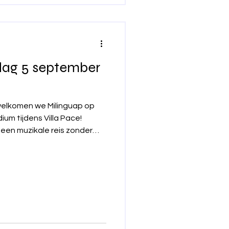
dag 5 september
elkomen we Milinguap op
um tijdens Villa Pace!
 een muzikale reis zonder
erschillende culturen en
e sound die uitnodigt om te
 te bewegen. Hun muziek
rgt voor een warme,
ect past bij de unieke