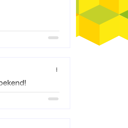
 Bulls on Parade 00:20 -
ocatie: Heymanplein, Sint-
jd 100% GRATIS! Check alle d
 bekend!
nze eerste artiesten te
la Pace 2026 tijdens de
menwerking met OJC Kompas,
gen we