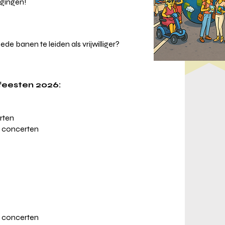
igingen!
ede banen te leiden als vrijwilliger?
feesten 2026:
rten
e concerten
e concerten