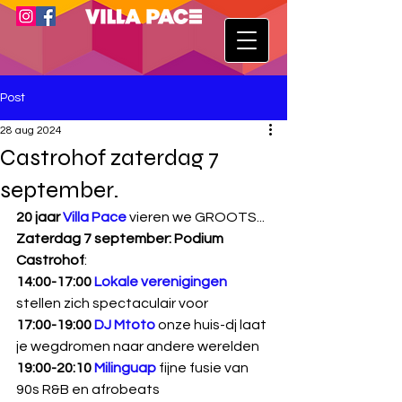
Post
28 aug 2024
Castrohof zaterdag 7
september.
20 jaar 
Villa Pace 
vieren we GROOTS...
Zaterdag 7 september: Podium 
Castrohof
:
14:00-17:00 
Lokale verenigingen
stellen zich spectaculair voor
17:00-19:00 
DJ Mtoto
 onze huis-dj laat 
je wegdromen naar andere werelden
19:00-20:10 
Milinguap
fijne fusie van 
90s R&B en afrobeats