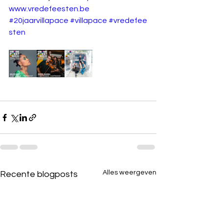
www.vredefeesten.be
#20jaarvillapace
#villapace
#vredefee
sten
Alles weergeven
Recente blogposts