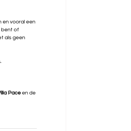
 en vooral een 
bent of 
t als geen 
.
illa Pace
 en de 