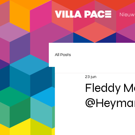
Nieuw
All Posts
23 jun
Fleddy Me
@Heyman