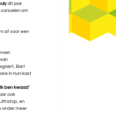
uly
 dit jaar 
t cancelen om 
om af voor een 
eroen 
van 
gaert, Bart 
re in hun kast.
Ik ben kwaad
" 
aar ook 
Ultratop, en 
p onder meer 