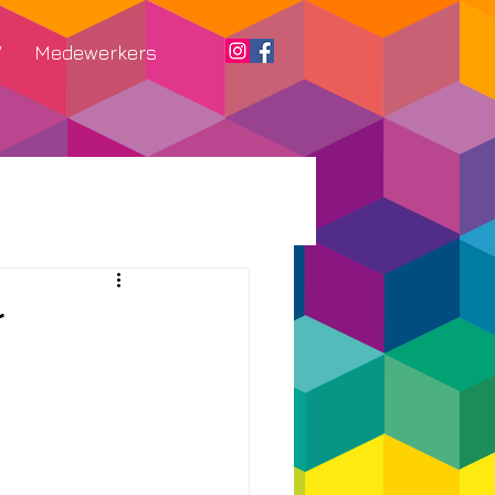
W
Medewerkers
r