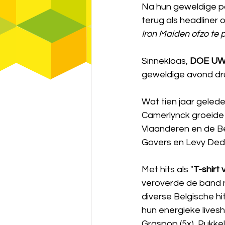
Na hun geweldige p
terug als headliner 
Iron Maiden ofzo te 
Sinnekloas, 
DOE UW
geweldige avond dru
Wat tien jaar geled
Camerlynck groeide 
Vlaanderen en de Be
Govers en Levy Dedo
Met hits als "
T-shirt 
veroverde de band ni
diverse Belgische hi
hun energieke live
Graspop (5x), Pukkel