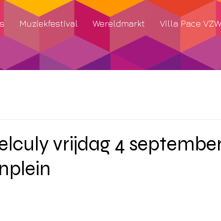
s
Muziekfestival
Wereldmarkt
Villa Pace VZ
lculy vrijdag 4 septembe
plein