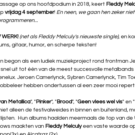
assage op ons hoofdpodium in 2018, keert 
Fleddy Melc
op 
vrijdag 4 september
! 
En neen, we gaan hen zeker nie
programmeren... 
 WERK!
(net als Fleddy Melculy's nieuwste single)
, en k
ms, gitaar, humor, en scherpe teksten! 
en begon als een ludiek muziekproject rond frontman J
snel uit tot één van de meest succesvolle metalbands 
nelux. Jeroen Camerlynck, Sybren Camerlynck, Tim Toe
bbeleer hebben ondertussen al een zeer mooi repertoi
van Metallica
", "
Pinker
", "
Brood
", "
Geen vlees wel vis
" en "
et alleen de festivalweides in binnen en buitenland, m
tlijsten.  Hun albums haalden meermaals de top van de 
shows maakten van 
Fleddy Melculy
 een vaste waarde o
pop(3x) en Alcatraz (2x).