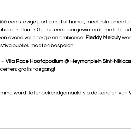
ace
 een stevige portie metal, humor, meebrulmomenten
beroerd laat. Of je nu een doorgewinterde metalhead 
een avond vol energie en ambiance: 
Fleddy Melculy
 wee
stivalpubliek moeten bespelen. 
 – Villa Pace Hoofdpodium @ Heymanplein Sint-Niklaas
certen: gratis toegang!
ramma wordt later bekendgemaakt via de kanalen van 
V