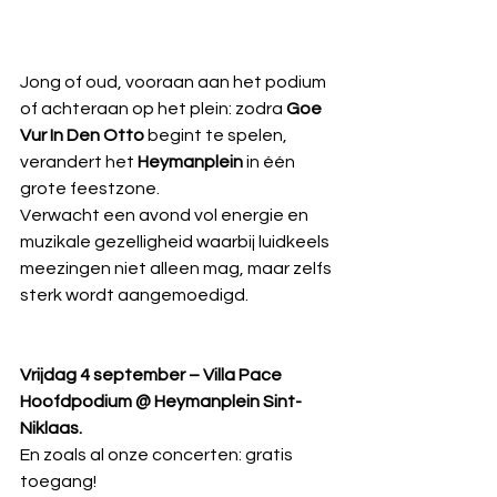
Jong of oud, vooraan aan het podium 
of achteraan op het plein: zodra 
Goe 
Vur In Den Otto 
begint te spelen, 
verandert het 
Heymanplein 
in één 
grote feestzone.
Verwacht een avond vol energie en 
muzikale gezelligheid waarbij luidkeels 
meezingen niet alleen mag, maar zelfs 
sterk wordt aangemoedigd.
Vrijdag 4 september – Villa Pace 
Hoofdpodium @ Heymanplein Sint-
Niklaas.
En zoals al onze concerten: gratis 
toegang!