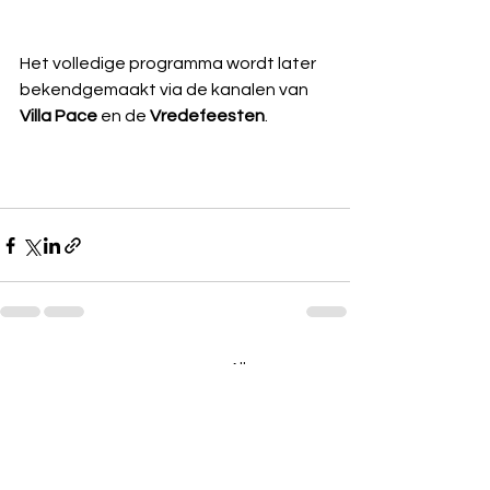
Het volledige programma wordt later 
bekendgemaakt via de kanalen van 
Villa Pace
 en de 
Vredefeesten
.
Alles weergeven
Recente blogposts