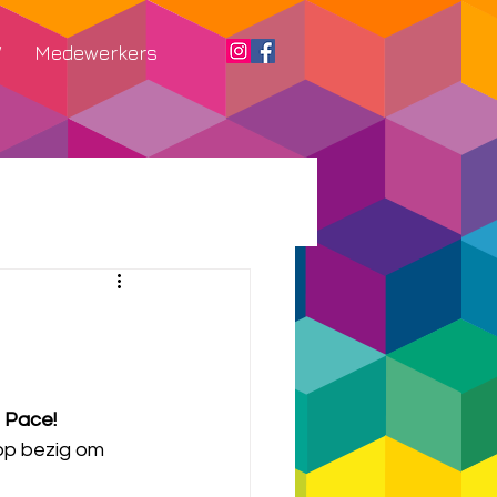
W
Medewerkers
a Pace!
op bezig om 