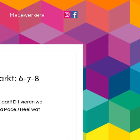
W
Medewerkers
rkt: 6-7-8
eren we
 .! Heel wat