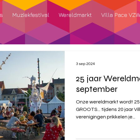
s
Muziekfestival
Wereldmarkt
Villa Pace VZ
3 sep 2024
25 jaar Wereldma
september
Onze wereldmarkt wordt 25 jaar !! Dit vi
GROOTS... tijdens 20 jaar Villa Pace
verenigingen prikkelen je...