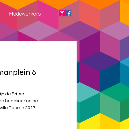
W
Medewerkers
manplein 6
ijdens Villa Pace in 2017...