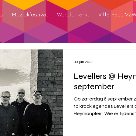
s
Muziekfestival
Wereldmarkt
Villa Pace VZ
30 jun 2025
Levellers @ Hey
september
Op zaterdag 6 september zijn de Britse
folkrocklegendes Levellers de headliner op het
Heymanplein. Wie er t