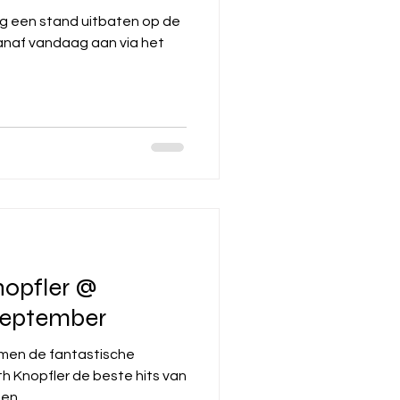
ing een stand uitbaten op de
anaf vandaag aan via het
opfler @
september
e beste hits van
n. ...