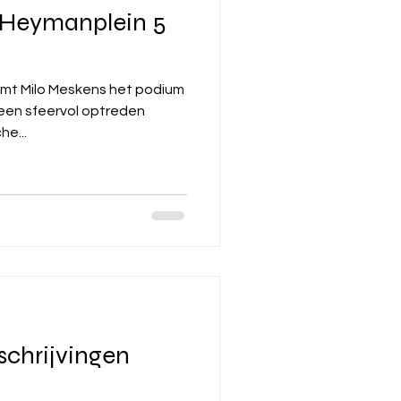
 Heymanplein 5
o Meskens het podium
 een sfeervol optreden
he...
schrijvingen