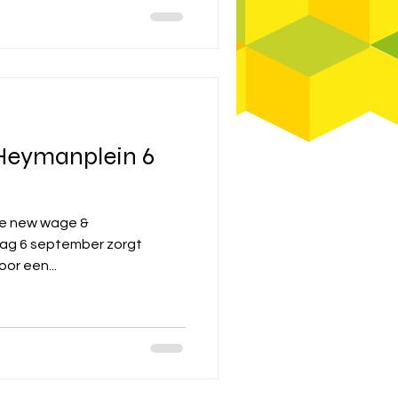
 Heymanplein 6
tie new wage &
6 september zorgt
eld voor een...