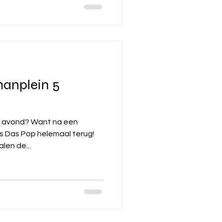
anplein 5
Want na een
elemaal terug!
len de...