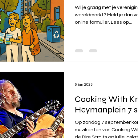
Wil je graag met je verenig
wereldmarkt? Meld je dan v
online formulier. Lees op...
5 jun 2025
Cooking With Kn
Heymanplein 7 
Op zondag 7 september komen de fantastische
muzikanten van Cooking With Knopfler d
de Dire Straits op jullie loslate